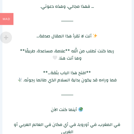
… فهذا مجالي، وهذه دعوتي.
⸻
MAD
أنت لا تقرأ هذا المقال صدفة…
ربما كنت تطلب من الله **علامة، مساعدة، طريقًا**
وها أنت هنا.
**افتح هذا الباب بثقة…**
فما وراءه قد يكون بداية السلام الذي طالما رجوتَه.
⸻
أينما كنت الآن
في المغرب، في أوروبا، في أي مكان في العالم العربي أو
الغربي