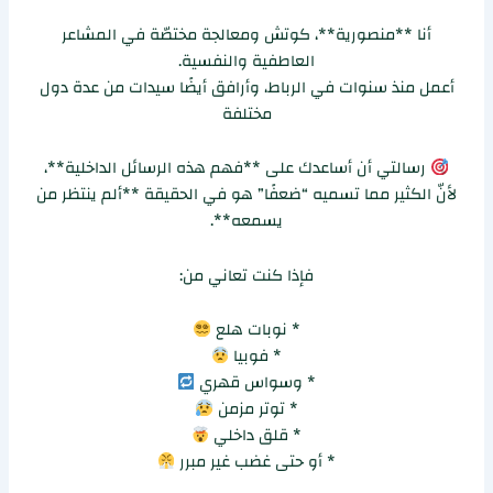
أنا **منصورية**، كوتش ومعالجة مختصّة في المشاعر
العاطفية والنفسية.
أعمل منذ سنوات في الرباط، وأرافق أيضًا سيدات من عدة دول
مختلفة
رسالتي أن أساعدك على **فهم هذه الرسائل الداخلية**،
لأنّ الكثير مما تسميه “ضعفًا” هو في الحقيقة **ألم ينتظر من
يسمعه**.
فإذا كنت تعاني من:
* نوبات هلع
* فوبيا
* وسواس قهري
* توتر مزمن
* قلق داخلي
* أو حتى غضب غير مبرر