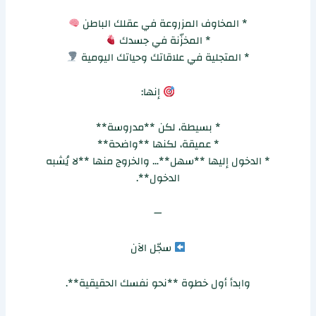
* المخاوف المزروعة في عقلك الباطن
* المخزّنة في جسدك
* المتجلية في علاقاتك وحياتك اليومية
إنها:
* بسيطة، لكن **مدروسة**
* عميقة، لكنها **واضحة**
* الدخول إليها **سهل**… والخروج منها **لا يُشبه
الدخول**.
—
سجّل الآن
وابدأ أول خطوة **نحو نفسك الحقيقية**.