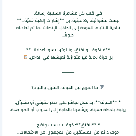
في قلب كل مشاعرنا السلبية رسالة.
ليست عشوائية، ولا عبثية، بل **إشارات إلهية خفيّة…**
تنادينا للانتباه، للعودة إلى الداخل، للإنصات لما تم تجاهله
طويلًا.
**فالخوف، والقلق، والتوتر، ليسوا أعداءنا…**
بل مرآة لحالة غير متوازنة نعيشها في الداخل.
⸻
ما الفرق بين الخوف، القلق، والتوتر؟
* **الخوف**: رد فعل مباشر على خطر حقيقي أو متخيَّل.
يرتبط بلحظة معينة، ويشعرنا بالحاجة إلى الهروب أو المواجهة.
* **القلق**: خوف بلا سبب واضح.
خوف دائم من المستقبل، من المجهول، من الاحتمالات…