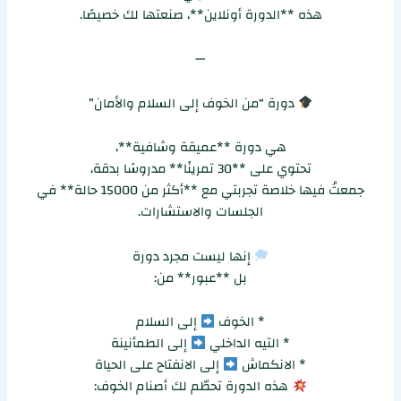
هذه **الدورة أونلاين**، صنعتها لك خصيصًا.
—
دورة “من الخوف إلى السلام والأمان”
هي دورة **عميقة وشافية**،
تحتوي على **30 تمرينًا** مدروسًا بدقة،
جمعتُ فيها خلاصة تجربتي مع **أكثر من 15000 حالة** في
الجلسات والاستشارات.
إنها ليست مجرد دورة
بل **عبور** من:
* الخوف
إلى السلام
* التيه الداخلي
إلى الطمأنينة
* الانكماش
إلى الانفتاح على الحياة
هذه الدورة تحطّم لك أصنام الخوف: