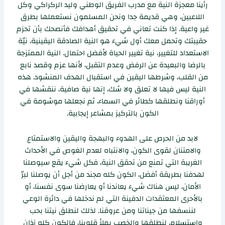
رأينا معجزة النية مع مدرب الفريق الوطني وليد الركراكي وكل
اللاعبين، وهي قديمة جدا ونحن المسلمون نستعملها بطرق
غير واعية. إذا كنت تعاني في تحقيق أهدافك فأنصحك بأن تحزم
حقيبتك وتحمل معك أول شيء هو النية الصادقة اليقينية، نيّة
الاستعداد للتغيير، نية تغيير الحياة لأفضل احتمال. النية الممتزجة
بالرضا والبعيدة عن الرفض وعدم التقبل، لأنها عزم وقصد نابع
من القلب، وشرطها اليقين في استقبال الهدف المنشود. هذه
النية ليس فيها لا تعلق ولا شك، إنها نية صافية، ننقشها في
أوراقنا ونطلقها كطائر في السماء، ثم نجعلها موشومة في
الكون بالتركيز بمشاعر إيجابية.
لابد من الحرص على الهدوء والبهجة واليقين والاستمتاع
والامتنان لقوى الكون، والانتباه لعدم الغوص في الأحداث
الغريبة التي تمنع من تحقق النية، فكل شيء يقع سيوصلنا
لهدفنا بطريقة أفضل، الكون كله مجند من أجل أن يوصلنا لبرّ
الأمان، ليس هناك شيء يعاندنا أو يعارضنا سوى نفسنا، أو
بالأحرى المعتقدات الدفينة التي لم ندخلها في دائرة الوعي
لننسفها من جيناتنا ومن عروقنا. لذلك لنطلق نيتنا بحب
واستسلام، لنطلقها والخصب يملأ قلوبنا، فالكون كله آذان