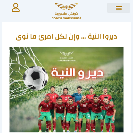
Ski
t
conten
ديروا النية … وإن لكل امرئ ما نوى