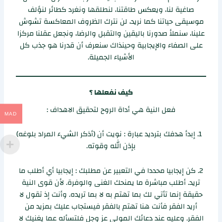
صاغية لنا، ويعكس طاقتنا، لنطلقها ونغرد كطائر لنؤلف
موسيقى حياتنا كما نريد، لن نترك الظروف المعاكسة تشوش
علينا، سنملأ صدورنا باليقين والتقبل والرضا، ونجعل عقلنا مركزا
على الصفاء والإيجابية وحينذاك سنعرف أن قدرنا هو جذب كل
الأشياء الجميلة.
كيف نفعلها ؟
فعل النية هي أداة الروح لتحقيق الاهداف :
MAD
1. إبدأ هدفك بترديد عبارة : نويت أن (أذكر الشيء المراد بلوغه)
بإذن الله وقوته.
2. كن إيجابيا محددا في التعبير عن مطلبك : إيجابيا أي أطلب ما
تريد. أطلب مباشرة ما يمنحك الغنى والوفرة. لأن قوى النية
حقيقة إنما تأتي لك بما تهتم به لا بما تريده. وأنت إذ تقول لا
أريد الفقر فأنت هنا تهتم بالفقر فيستجاب عليك بمزيد من
الفقر. وعليه عند دعائك المولى عز وجل فلتسأله عما يغنيك لا