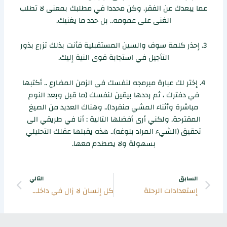
عما يبعدك عن الفقر. وكن محددا في مطلبك بمعنى لا تطلب
الغنى على عمومه.. بل حدد ما يغنيك.
3. إحذر كلمة سوف والسين المستقبلية فأنت بذلك تزرع بذور
التأجيل في استجابة قوى النية إليك.
4. إختر لك عبارة مبرمجه لنفسك في الزمن المضارع .. أكتبها
في دفترك ، ثم رددها بيقين لنفسك (ما قبل وبعد النوم
مباشرة وأثناء المشي منفردا).. وهناك العديد من الصيغ
المقترحة. ولكني أرى أفضلها التالية : أنا في طريقي الى
تحقيق (الشيء المراد بلوغه).. هذه يقبلها عقلك التحليلي
بسهولة ولا يصطدم معها.
Next
Prev
السابق
التالي
إستعدادات الرحلة
كل إنسان لا زال في داخله طفل !